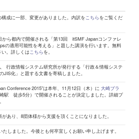
の構成に一部、変更がありました。内訳を
こちら
をご覧くだ
から都内で開催される「第13回 itSMF Japanコンファレ
vOpsの適用可能性を考える」と題した講演を行います。無料
さい。詳しくは
こちら
を。
人 行政情報システム研究所が発行する「行政＆情報システ
スのJIS化」と題する文書を寄稿しました。
 Conference 2015”は本年、11月12日（木）に
大崎ブラ
大崎駅 徒歩5分）で開催されることが決定しました。詳細プ
。
更新があり、8団体様から支援を頂くことになりました。
ルいたしました。今後とも何卒宜しくお願い申し上げます。