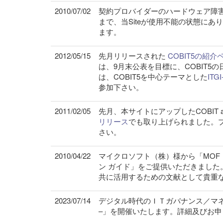
2010/07/02
契約プロバイダーのハードウェア障害
まで、当Siteが使用不能の状態に
ます。
2012/05/15
先月リリースされた
COBIT5の紹介
は、9月末公表を目標に、COBIT5
は、COBIT5を中心テーマとした
ITG
参加下さい。
2011/02/05
先月、本サイトにアップしたCOBIT and Ap
リリース
でも取り上げられました。
さい。
2010/04/22
マイクロソフト（株）様から「MOF と 
ン ガイド」をご提供いただきました。Microso
共に活用するための文献として貴重
2023/07/14
デジタル時代のＩＴガバナンス／マネジメ
–」を開催いたします。詳細及びお申