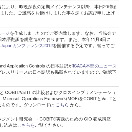
により、昨晩深夜の定期メインテナンス以降、本日20時頃
ありました。ご迷惑をお掛けしました事を深くお詫び申し上げ
ページ
を作成しましたのでご案内致します。なお、当協会で
の日本語翻訳を鋭意進めております。また、本年11月8日に
I-Japanカンファレンス2012
を開催する予定です。奮ってご
plication Controls の日本語訳が
ISACA本部のニュース
プレスリリースの日本語訳も掲載されていますのでご確認下
COBIT/Val IT の比較およびクロスインプリメンテーショ
ft Operations Framework(MOF)をCOBITとVal ITと
なものです。ダウンロードは
こちら
から。
ント研究会 - COBIT®実践のための CIO 養成講座
し込みは
こちらを
ご覧ください。