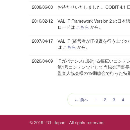
2008/06/03
お待たせいたしました。COBIT 4
2010/02/12
VAL IT Framework Versi
ロードは
こちら
から。
2007/04/17
VAL IT (経営者がIT投資を行う
は
こちら
から。
2020/04/09
ITガバナンスに関する幅広いコンテ
第1号コンテンツとして当協会理事長
監査人協会様の19期総会で行った特
← 前へ
1
2
3
4
© 2019 ITGI Japan - All rights reserved.