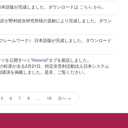
.1 日本語版が完成しました。ダウンロードは
こちら
から。
on 2 の日本語訳が野村総合研究所様の貢献により完成しました。ダウン
上でのフレームワーク） 日本語版が完成しました。ダウンロード
ンツを公開すべく"
Material
"タブを新設しました。
の松原が去る2月21日、特定非営利活動法人日本システム
別講演を掲載しました。是非、ご覧ください。
（こ
5
6
7
8
…
18
次へ →
の
ペ
ー
ジ）