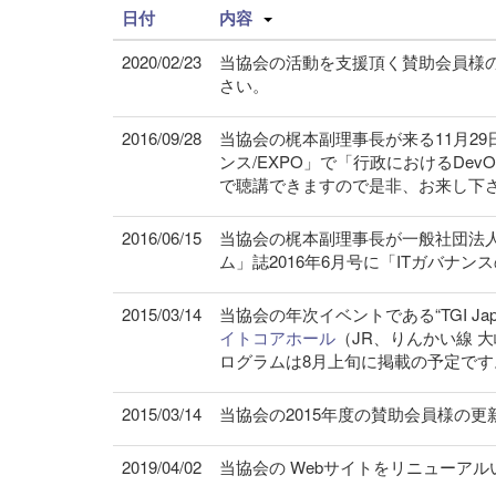
日付
内容
2020/02/23
当協会の活動を支援頂く賛助会員様
さい。
2016/09/28
当協会の梶本副理事長が来る11月29日
ンス/EXPO」で「行政におけるDe
で聴講できますので是非、お来し下
2016/06/15
当協会の梶本副理事長が一般社団法
ム」誌2016年6月号に「ITガバナン
2015/03/14
当協会の年次イベントである“TGI Japan
イトコアホール
（JR、りんかい線 
ログラムは8月上旬に掲載の予定です
2015/03/14
当協会の2015年度の賛助会員様の
2019/04/02
当協会の Webサイトをリニューア