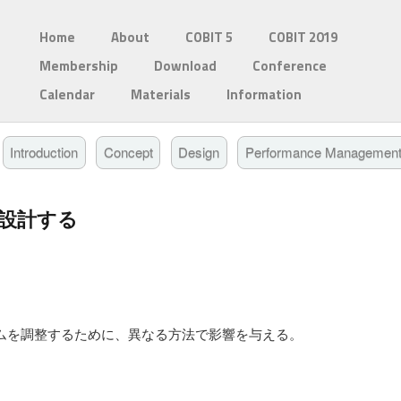
Home
About
COBIT 5
COBIT 2019
Membership
Download
Conference
Calendar
Materials
Information
Introduction
Concept
Design
Performance Managemen
設計する
ムを調整するために、異なる方法で影響を与える。