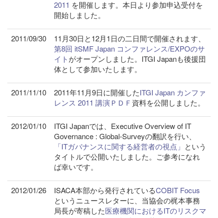
2011
を開催します。本日より参加申込受付を
開始しました。
2011/09/30
11月30日と12月1日の二日間で開催されます、
第8回 itSMF Japan コンファレンス/EXPOのサ
イト
がオープンしました。ITGI Japanも後援団
体として参加いたします。
2011/11/10
2011年11月9日に開催した
ITGI Japan カンファ
レンス 2011 講演ＰＤＦ
資料を公開しました。
2012/01/10
ITGI Japanでは、Executive Overview of IT
Governance : Global-Surveyの翻訳を行い、
「ITガバナンスに関する経営者の視点」
という
タイトルで公開いたしました。ご参考になれ
ば幸いです。
2012/01/26
ISACA本部から発行されている
COBIT Focus
というニュースレターに、当協会の梶本事務
局長が寄稿した
医療機関におけるITのリスクマ