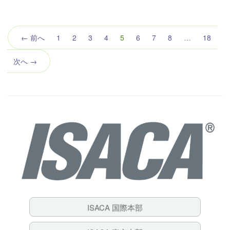
（こ
← 前へ
1
2
3
4
5
6
7
8
…
18
の
ペ
次へ →
ー
ジ）
ISACA 国際本部