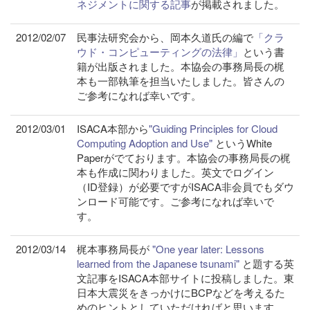
ネジメントに関する記事
が掲載されました。
2012/02/07
民事法研究会から、岡本久道氏の編で
「クラ
ウド・コンピューティングの法律」
という書
籍が出版されました。本協会の事務局長の梶
本も一部執筆を担当いたしました。皆さんの
ご参考になれば幸いです。
2012/03/01
ISACA本部から
"Guiding Principles for Cloud
Computing Adoption and Use"
というWhite
Paperがでております。本協会の事務局長の梶
本も作成に関わりました。英文でログイン
（ID登録）が必要ですがISACA非会員でもダウ
ンロード可能です。ご参考になれば幸いで
す。
2012/03/14
梶本事務局長が
"One year later: Lessons
learned from the Japanese tsunami"
と題する英
文記事をISACA本部サイトに投稿しました。東
日本大震災をきっかけにBCPなどを考えるた
めのヒントとしていただければと思います。