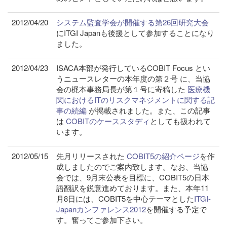
2012/04/20
システム監査学会が開催する第26回研究大会
にITGI Japanも後援として参加することになり
ました。
2012/04/23
ISACA本部が発行しているCOBIT Focus とい
うニュースレターの本年度の第２号 に、当協
会の梶本事務局長が第１号に寄稿した
医療機
関におけるITのリスクマネジメントに関する記
事の続編
が掲載されました。また、この記事
は
COBITのケーススタディ
としても扱われて
います。
2012/05/15
先月リリースされた
COBIT5の紹介ページ
を作
成しましたのでご案内致します。なお、当協
会では、9月末公表を目標に、COBIT5の日本
語翻訳を鋭意進めております。また、本年11
月8日には、COBIT5を中心テーマとした
ITGI-
Japanカンファレンス2012
を開催する予定で
す。奮ってご参加下さい。