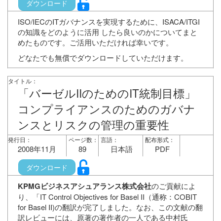
ダウンロード
ISO/IECのITガバナンスを実現するために、ISACA/ITGI
の知識をどのように活用 したら良いのかについてまと
めたものです。ご活用いただければ幸いです。
どなたでも無償でダウンロードしていただけます。
タイトル：
「バーゼルIIのためのIT統制目標」
コンプライアンスのためのガバナ
ンスとリスクの管理の重要性
発行日：
ページ数：
言語：
配布形式：
2008年11月
89
日本語
PDF
ダウンロード
KPMGビジネスアシュアランス株式会社
のご貢献によ
り、「IT Control Objectives for Basel II（通称：COBIT
for Basel II)の翻訳が完了しました。なお、この文献の翻
訳レビューには、原著の著作者の一人である中村氏