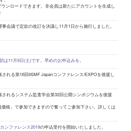
料でダウンロードできます。非会員は新たにアカウントを生成し
を
た理事会議で定款の改訂を決議し11月1日から施行しました。
19の申込締切は11月9日(土)です。早めのお申込みを。
れる第16回itSMF Japanコンファレンス/EXPOを後援し
開催されるシステム監査学会第32回公開シンポジウムを後援
員価格」で参加できますので奮ってご参加下さい。詳しくは
panカンファレンス2019
の申込受付を開始いたしました。