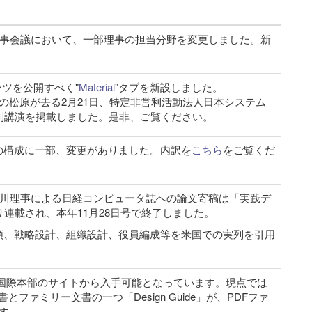
理事会議において、一部理事の担当分野を変更しました。新
ンツを公開すべく"
Material
"タブを新設しました。
の松原が去る2月21日、特定非営利活動法人日本システム
別講演を掲載しました。是非、ご覧ください。
の構成に一部、変更がありました。内訳を
こちら
をご覧くだ
淀川理事による日経コンピュータ誌への論文寄稿は「実践デ
り連載され、本年11月28日号で終了しました。
順、戦略設計、組織設計、役員編成等を米国での実列を引用
/ITGI国際本部のサイトから入手可能となっています。現点では
書とファミリー文書の一つ「Design Guide」が、PDFファ
す。