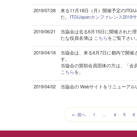
2019/07/28
来る11月18日（月）開催予定のITG
た。
ITGIJapanカンファレンス20
2019/06/21
当協会は去る6月15日に開催された
たな役員名簿は
こちら
をご覧下さい
2019/04/18
当協会は、来る6月7日に都内で開催
す。
当協会の賛助会員団体の方は、「会
こちら
を。
2019/04/02
当協会の Webサイトをリニューア
← 前へ
1
…
4
5
6