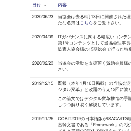
日付
内容
2020/06/23
当協会は去る6月13日に開催された
たな名簿は
こちら
をご覧下さい。
2020/04/09
ITガバナンスに関する幅広いコンテ
第1号コンテンツとして当協会理事長
監査人協会様の19期総会で行った特
2020/02/23
当協会の活動を支援頂く賛助会員様
さい。
2019/12/15
既報（本年1月16日掲載）の当協会
ジタル変革」と改題のうえ12回に渡
この論文ではデジタル変革推進の手
しつつ解り易く解説しています。
2019/11/25
COBIT2019の日本語版がISACA
基幹文書である「Framework」の2文
イルと書籍の2媒体で提供されていま