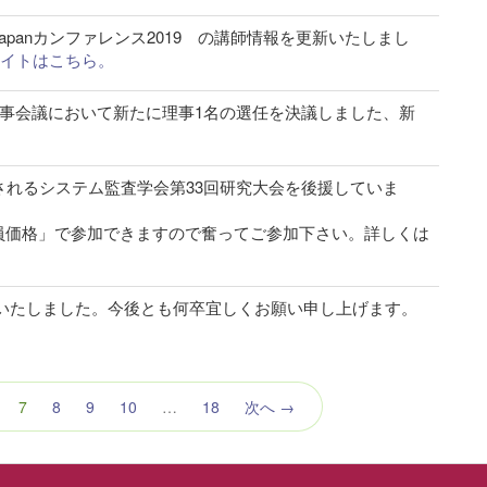
IJapanカンファレンス2019 の講師情報を更新いたしまし
19サイトはこちら。
理事会議において新たに理事1名の選任を決議しました、新
。
されるシステム監査学会第33回研究大会を後援していま
員価格」で参加できますので奮ってご参加下さい。詳しくは
ルいたしました。今後とも何卒宜しくお願い申し上げます。
（こ
7
8
9
10
…
18
次へ →
の
ペ
ー