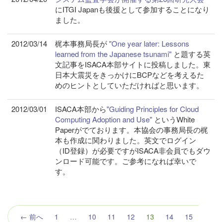
にITGI Japanも後援として参加することになり
ました。
2012/03/14
梶本事務局長が
"One year later: Lessons
learned from the Japanese tsunami"
と題する英
文記事をISACA本部サイトに投稿しました。東
日本大震災をきっかけにBCPなどを考えるた
めのヒントとしていただければと思います。
2012/03/01
ISACA本部から
"Guiding Principles for Cloud
Computing Adoption and Use"
というWhite
Paperがでております。本協会の事務局長の梶
本も作成に関わりました。英文でログイン
（ID登録）が必要ですがISACA非会員でもダウ
ンロード可能です。ご参考になれば幸いで
す。
（こ
← 前へ
1
…
10
11
12
13
14
15