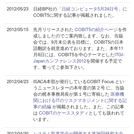
2012/05/23
日経BP社の
「日経コンピュータ5月24日号」
に
COBIT5に関する記事が掲載されました。
2012/05/15
先月リリースされた
COBIT5の紹介ページ
を作
成しましたのでご案内致します。なお、当協
会では、9月末公表を目標に、COBIT5の日本
語翻訳を鋭意進めております。また、本年11
月8日には、COBIT5を中心テーマとした
ITGI-
Japanカンファレンス2012
を開催する予定で
す。奮ってご参加下さい。
2012/04/23
ISACA本部が発行しているCOBIT Focus とい
うニュースレターの本年度の第２号 に、当協
会の梶本事務局長が第１号に寄稿した
医療機
関におけるITのリスクマネジメントに関する記
事の続編
が掲載されました。また、この記事
は
COBITのケーススタディ
としても扱われて
います。
2012/04/20
システム監査学会が開催する第26回研究大会