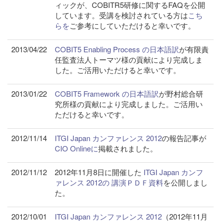
ィックが、COBITR5研修に関するFAQを公開
しています。受講を検討されている方は
こち
らを
ご参考にしていただけると幸いです。
2013/04/22
COBIT5 Enabling Process の日本語訳
が有限責
任監査法人トーマツ様の貢献により完成しま
した。ご活用いただけると幸いです。
2013/01/22
COBIT5 Framework の日本語訳
が野村総合研
究所様の貢献により完成しました。ご活用い
ただけると幸いです。
2012/11/14
ITGI Japan カンファレンス 2012
の報告記事が
CIO Onlineに
掲載されました。
2012/11/12
2012年11月8日に開催した
ITGI Japan カンフ
ァレンス 2012の 講演ＰＤＦ資料
を公開しまし
た。
2012/10/01
ITGI Japan カンファレンス 2012
（2012年11月