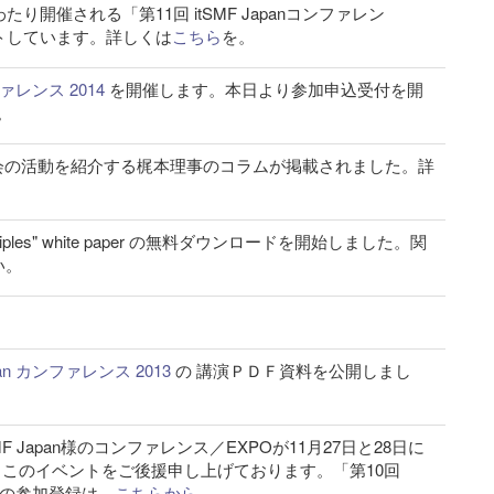
日にわたり開催される「第11回 itSMF Japanコンファレン
ートしています。詳しくは
こちら
を。
ファレンス 2014
を開催します。本日より参加申込受付を開
。
当協会の活動を紹介する梶本理事のコラムが掲載されました。詳
inciples" white paper の無料ダウンロードを開始しました。関
い。
apan カンファレンス 2013
の 講演ＰＤＦ資料を公開しまし
SMF Japan様のコンファレンス／EXPOが11月27日と28日に
anもこのイベントをご後援申し上げております。「第10回
PO」の参加登録は、
こちらから
。