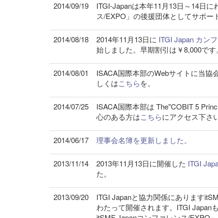
2014/09/19
ITGI-Japanは本年11月13日～14
ス/EXPO」の後援団体としてサポ
2014/08/18
2014年11月13日に
ITGI Japan カン
始しました。早期割引は￥8,000です
2014/08/01
ISACA国際本部のWebサイトに
しくは
こちら
を。
2014/07/25
ISACA国際本部は The"COBIT 5 Pr
心のある方は
こちら
にアクセス下さ
2014/06/17
理事会名簿を更新しました。
2013/11/14
2013年11月13日に開催した
ITGI J
た。
2013/09/20
ITGI Japanと協力関係にありますit
わたって開催されます。ITGI Jap
itSMF Japanコンファレンス/EX