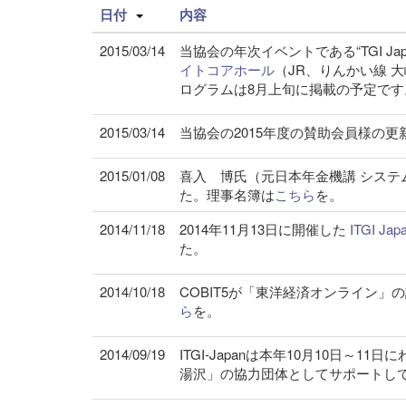
日付
内容
2015/03/14
当協会の年次イベントである“TGI Japan
イトコアホール
（JR、りんかい線 
ログラムは8月上旬に掲載の予定です
2015/03/14
当協会の2015年度の賛助会員様の
2015/01/08
喜入 博氏（元日本年金機講 シス
た。理事名簿は
こちら
を。
2014/11/18
2014年11月13日に開催した
ITGI J
た。
2014/10/18
COBIT5が「東洋経済オンライン
ら
を。
2014/09/19
ITGI-Japanは本年10月10日～
湯沢」の協力団体としてサポートし