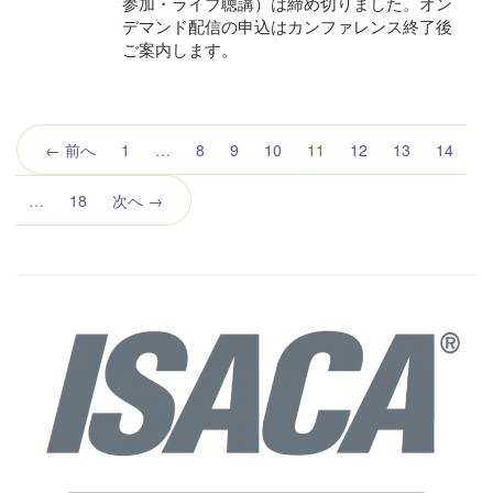
参加・ライブ聴講）は締め切りました。オン
デマンド配信の申込はカンファレンス終了後
ご案内します。
（こ
← 前へ
1
…
8
9
10
11
12
13
14
の
ペ
…
18
次へ →
ー
ジ）