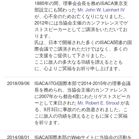
1885年の間、理事会会長を務めISACA東京支
部設立にも関わった
Mr. John W. Lainhart IV
が、心不全のためお亡くなりになりました。
2012年には当協会主催のカンファレンスでゲ
ストスピーカーとしてご講演をいただいてお
ります。
氏は、日本で開催された多くのISACA関連の国
際会議でご講演されただけではなく、多くの
ご支援をご提供して下さりました。
ここに故人の多大なる功績を讃えるととも
に、心よりご冥福をお祈り申し上げます。
2018/09/06
ISACA/ITGI国際本部で2014-2015年の理事会議
長を務められ、当協会主催のカンファレンス
に2007年から都合4度にわたりゲストスピーカ
ーとして来日された
Mr. Robert E. Stroud
が去
る、9月3日に事故のため急逝されました。こ
こに故人の功績を讃えるとともに深くご冥福
を祈ります。
2014/08/01
ISACA国際本部のWebサイトに当協会の活動を