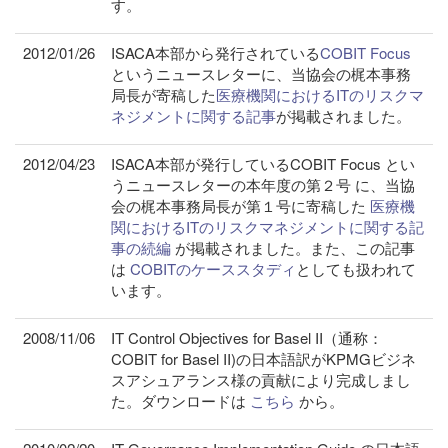
す。
2012/01/26
ISACA本部から発行されている
COBIT Focus
というニュースレターに、当協会の梶本事務
局長が寄稿した
医療機関におけるITのリスクマ
ネジメントに関する記事
が掲載されました。
2012/04/23
ISACA本部が発行しているCOBIT Focus とい
うニュースレターの本年度の第２号 に、当協
会の梶本事務局長が第１号に寄稿した
医療機
関におけるITのリスクマネジメントに関する記
事の続編
が掲載されました。また、この記事
は
COBITのケーススタディ
としても扱われて
います。
2008/11/06
IT Control Objectives for Basel II（通称：
COBIT for Basel II)の日本語訳がKPMGビジネ
スアシュアランス様の貢献により完成しまし
た。ダウンロードは
こちら
から。