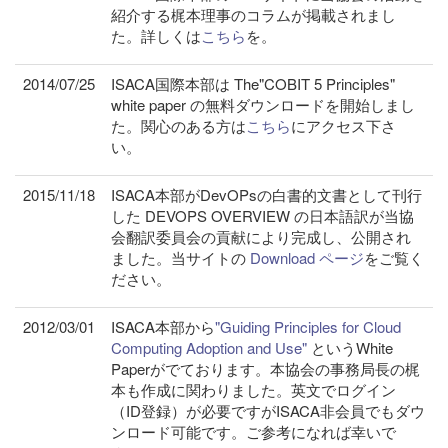
紹介する梶本理事のコラムが掲載されまし
た。詳しくは
こちら
を。
2014/07/25
ISACA国際本部は The"COBIT 5 Principles"
white paper の無料ダウンロードを開始しまし
た。関心のある方は
こちら
にアクセス下さ
い。
2015/11/18
ISACA本部がDevOPsの白書的文書として刊行
した DEVOPS OVERVIEW の日本語訳が当協
会翻訳委員会の貢献により完成し、公開され
ました。当サイトの
Download ページ
をご覧く
ださい。
2012/03/01
ISACA本部から
"Guiding Principles for Cloud
Computing Adoption and Use"
というWhite
Paperがでております。本協会の事務局長の梶
本も作成に関わりました。英文でログイン
（ID登録）が必要ですがISACA非会員でもダウ
ンロード可能です。ご参考になれば幸いで