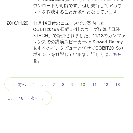
ウンロードが可能です。但し先行してアカウ
ントを作成することが条件となっています。
2018/11/20
11月14日付のニュースでご案内した
COBIT2019が日経BP社のウェブ媒体「日経
XTECH」で紹介されました。11/13のカンファ
レンスでの講演スピーカーJo Stewart-Rattray
女史へのインタビューと併せてCOBIT2019の
ポイントを解説しています。詳しくは
こちら
を。
（こ
← 前へ
1
…
7
8
9
10
11
12
13
の
ペ
…
18
次へ →
ー
ジ）