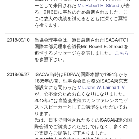
ーとして来日された
Mr. Robert E. Stroud
が去
る、9月3日に事故のため急逝されました。こ
こに故人の功績を讃えるとともに深くご冥福
を祈ります。
2018/09/10
当協会理事会は、過日急逝されたISACA/ITGI
国際本部元理事会議長Mr. Robert E. Stroud を
追悼するメッセージを発表しました。
こちら
を参照下さい。
2018/09/27
ISACA(当時はEDPAA)国際本部で1984年から
1885年の間、理事会会長を務めISACA東京支
部設立にも関わった
Mr. John W. Lainhart IV
が、心不全のためお亡くなりになりました。
2012年には当協会主催のカンファレンスでゲ
ストスピーカーとしてご講演をいただいてお
ります。
氏は、日本で開催された多くのISACA関連の国
際会議でご講演されただけではなく、多くの
ご支援をご提供して下さりました。