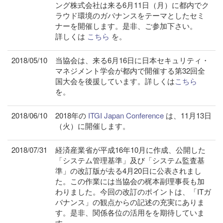
ング株式会社は来る6月11日（月）に都内でク
ラウド環境のガバナンスをテーマとしたセミ
ナーを開催します。是非、ご参加下さい。
詳しくは
こちら
を。
2018/05/10
当協会は、来る6月16日に日本セキュリティ・
マネジメント学会が都内で開催する第32回全
国大会を後援しています。詳しくは
こちら
を。
2018/06/10
2018年の
ITGI Japan Conference
は、11月13日
（火）に開催します。
2018/07/31
経済産業省が平成16年10月に作成、公開した
「システム管理基準」及び「システム監査基
準」の改訂版が去る4月20日に公表されまし
た。この作業には当協会の梶本副理事長も加
わりました。今回の改訂のポイントは、「ITガ
バナンス」の観点からの記述の充実にありま
す。是非、関係各位の活用をを期待していま
す。