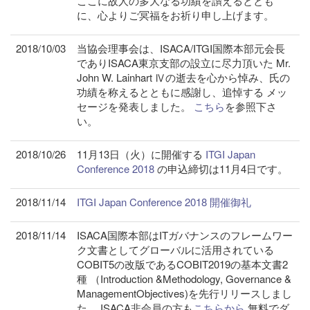
ここに故人の多大なる功績を讃えるととも
に、心よりご冥福をお祈り申し上げます。
2018/10/03
当協会理事会は、ISACA/ITGI国際本部元会長
でありISACA東京支部の設立に尽力頂いた Mr.
John W. Lainhart Ⅳの逝去を心から悼み、氏の
功績を称えるとともに感謝し、追悼する メッ
セージを発表しました。
こちら
を参照下さ
い。
2018/10/26
11月13日（火）に開催する
ITGI Japan
Conference 2018
の申込締切は11月4日です。
2018/11/14
ITGI Japan Conference 2018 開催御礼
2018/11/14
ISACA国際本部はITガバナンスのフレームワー
ク文書としてグローバルに活用されている
COBIT5の改版であるCOBIT2019の基本文書2
種 （Introduction &Methodology, Governance &
ManagementObjectives)を先行リリースしまし
た。 ISACA非会員の方も
こちらから
無料でダ