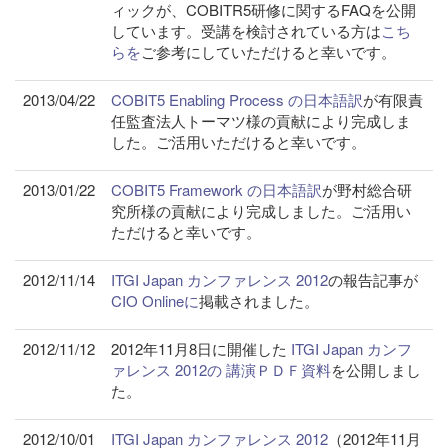
ィックが、COBITR5研修に関するFAQを公開
しています。受講を検討されている方は
こち
らを
ご参考にしていただけると幸いです。
2013/04/22
COBIT5 Enabling Process の日本語訳
が有限責
任監査法人トーマツ様の貢献により完成しま
した。ご活用いただけると幸いです。
2013/01/22
COBIT5 Framework の日本語訳
が野村総合研
究所様の貢献により完成しました。ご活用い
ただけると幸いです。
2012/11/14
ITGI Japan カンファレンス 2012
の報告記事が
CIO Onlineに
掲載されました。
2012/11/12
2012年11月8日に開催した
ITGI Japan カンフ
ァレンス 2012の 講演ＰＤＦ資料
を公開しまし
た。
2012/10/01
ITGI Japan カンファレンス 2012
（2012年11月