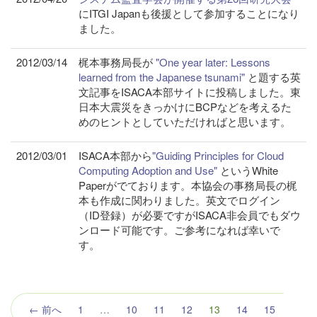
にITGI Japanも後援として参加することになり
ました。
2012/03/14
梶本事務局長が
"One year later: Lessons
learned from the Japanese tsunami"
と題する英
文記事をISACA本部サイトに投稿しました。東
日本大震災をきっかけにBCPなどを考えるた
めのヒントとしていただければと思います。
2012/03/01
ISACA本部から
"Guiding Principles for Cloud
Computing Adoption and Use"
というWhite
Paperがでております。本協会の事務局長の梶
本も作成に関わりました。英文でログイン
（ID登録）が必要ですがISACA非会員でもダウ
ンロード可能です。ご参考になれば幸いで
す。
（こ
← 前へ
1
…
10
11
12
13
14
15