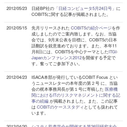
2012/05/23
日経BP社の
「日経コンピュータ5月24日号」
に
COBIT5に関する記事が掲載されました。
2012/05/15
先月リリースされた
COBIT5の紹介ページ
を作
成しましたのでご案内致します。なお、当協
会では、9月末公表を目標に、COBIT5の日本
語翻訳を鋭意進めております。また、本年11
月8日には、COBIT5を中心テーマとした
ITGI-
Japanカンファレンス2012
を開催する予定で
す。奮ってご参加下さい。
2012/04/23
ISACA本部が発行しているCOBIT Focus とい
うニュースレターの本年度の第２号 に、当協
会の梶本事務局長が第１号に寄稿した
医療機
関におけるITのリスクマネジメントに関する記
事の続編
が掲載されました。また、この記事
は
COBITのケーススタディ
としても扱われて
います。
2012/04/20
システム監査学会が開催する第26回研究大会