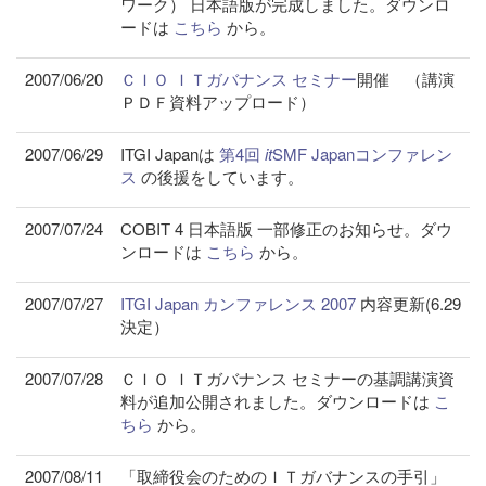
ワーク） 日本語版が完成しました。ダウンロ
ードは
こちら
から。
2007/06/20
ＣＩＯ ＩＴガバナンス セミナー
開催 （講演
ＰＤＦ資料アップロード）
2007/06/29
ITGI Japanは
第4回
it
SMF Japanコンファレン
ス
の後援をしています。
2007/07/24
COBIT 4 日本語版 一部修正のお知らせ。ダウ
ンロードは
こちら
から。
2007/07/27
ITGI Japan カンファレンス 2007
内容更新(6.29
決定）
2007/07/28
ＣＩＯ ＩＴガバナンス セミナーの基調講演資
料が追加公開されました。ダウンロードは
こ
ちら
から。
2007/08/11
「取締役会のためのＩＴガバナンスの手引」