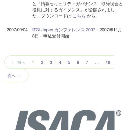
と「情報セキュリティガバナンス - 取締役会と
役員に対するガイダンス」が公開されまし
た。ダウンロードは
こちら
から。
2007/09/04
ITGI Japan カンファレンス 2007
－2007年11月
8日－申込受付開始
（こ
← 前へ
1
2
3
4
5
6
7
…
18
の
ペ
次へ →
ー
ジ）