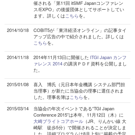
催される「第11回 itSMF Japanコンファレン
ス/EXPO」の後援団体としてサポートしてい
ます。詳しくは
こちら
を。
2014/10/18
COBIT5が「東洋経済オンライン」の記事タイ
アップ広告の中で紹介されました。詳しくは
こちら
を。
2014/11/18
2014年11月13日に開催した
ITGI Japan カンフ
ァレンス 2014
の講演ＰＤＦ資料を公開しまし
た。
2015/01/08
喜入 博氏（元日本年金機講 システム部門担
当理事）が新たに当協会の理事に選任されま
した。理事名簿は
こちら
を。
2015/03/14
当協会の年次イベントである“TGI Japan
Conference 2015”は本年、11月12日（木）に
大崎ブライトコアホール
（JR、りんかい線 大
崎駅 徒歩5分）で開催されることが決定しま
した。詳細プログラムは8月上旬に掲載の予定