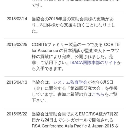
です。
2015/03/14
当協会の2015年度の賛助会員様の更新があ
り、8団体様から支援を頂くことになりまし
た。
2015/03/25
COBIT5ファミリー製品の一つである COBIT5
for Assurance の日本語訳が監査法人トーマツ
様の貢献により完成、公開されました。是
非、ご活用下さい。
ISACA国際本部のサイト
か
ら入手できます。
2015/04/13
当協会は、
システム監査学会
が本年6月5日
（金）に開催する「第29回研究大会」を後援
しています。参加ご希望の方は
こちら
をご覧
下さい。
2015/05/22
当協会は賛助会員であるEMC/RSA様が7月22
日から24日までシンガポールで開催される
RSA Conference Asia Pacific & Japan 2015 を