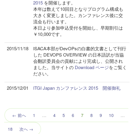
2015
を開催します。
本年は数えて10回目となりプログラム構成も
大きく変更しました。カンファレンス後に交
流会も行います。
本日より参加申込受付を開始し、早期割引は
￥10,000です。
2015/11/18
ISACA本部がDevOPsの白書的文書として刊行
した DEVOPS OVERVIEW の日本語訳が当協
会翻訳委員会の貢献により完成し、公開され
ました。当サイトの
Download ページ
をご覧く
ださい。
2015/12/01
ITGI Japan カンファレンス 2015 開催御礼
（こ
← 前へ
1
…
4
5
6
7
8
9
10
…
の
ペ
18
次へ →
ー