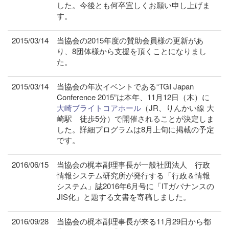
した。今後とも何卒宜しくお願い申し上げま
す。
2015/03/14
当協会の2015年度の賛助会員様の更新があ
り、8団体様から支援を頂くことになりまし
た。
2015/03/14
当協会の年次イベントである“TGI Japan
Conference 2015”は本年、11月12日（木）に
大崎ブライトコアホール
（JR、りんかい線 大
崎駅 徒歩5分）で開催されることが決定しま
した。詳細プログラムは8月上旬に掲載の予定
です。
2016/06/15
当協会の梶本副理事長が一般社団法人 行政
情報システム研究所が発行する「行政＆情報
システム」誌2016年6月号に「ITガバナンスの
JIS化」と題する文書を寄稿しました。
2016/09/28
当協会の梶本副理事長が来る11月29日から都