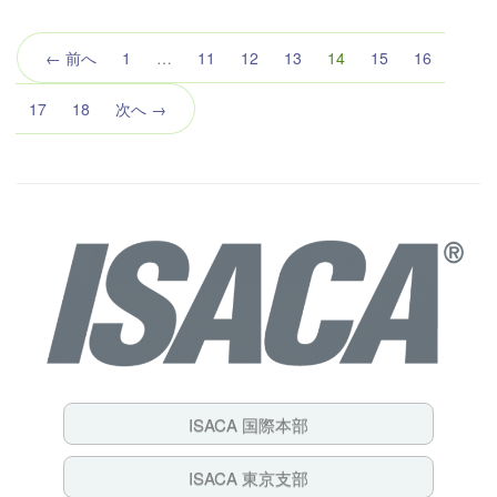
（こ
← 前へ
1
…
11
12
13
14
15
16
の
ペ
17
18
次へ →
ー
ジ）
ISACA 国際本部
ISACA 東京支部