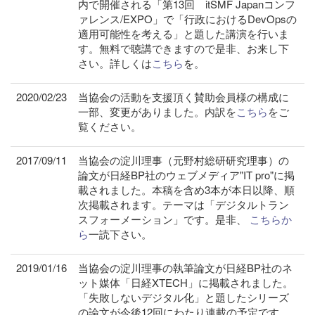
内で開催される「第13回 itSMF Japanコンフ
ァレンス/EXPO」で「行政におけるDevOpsの
適用可能性を考える」と題した講演を行いま
す。無料で聴講できますので是非、お来し下
さい。詳しくは
こちら
を。
2020/02/23
当協会の活動を支援頂く賛助会員様の構成に
一部、変更がありました。内訳を
こちら
をご
覧ください。
2017/09/11
当協会の淀川理事（元野村総研研究理事）の
論文が日経BP社のウェブメディア"IT pro"に掲
載されました。本稿を含め3本が本日以降、順
次掲載されます。テーマは「デジタルトラン
スフォーメーション」です。是非、
こちらか
ら
一読下さい。
2019/01/16
当協会の淀川理事の執筆論文が日経BP社のネ
ット媒体「日経XTECH」に掲載されました。
「失敗しないデジタル化」と題したシリーズ
の論文が今後12回にわたり連載の予定です。