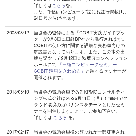
詳しくは
こちら
を。
また、"日経コンピュータ"誌にも並行掲載(1月
24日号から)されます。
2008/08/12
当協会の監修による「COBIT実践ガイドブッ
ク」が9月8日に日経BP社から発行されます。
COBITの使い方に関する詳細な実務家向けの
解説書となっております。また、この本の出
版を記念して9月12日に秋葉原コンベンション
ホールにて
「日経コンピュータセミナー
COBIT 活用をきわめる」
と題するセミナーが
開催されます。
2018/05/10
当協会の賛助会員であるKPMGコンサルティ
ング株式会社は来る6月11日（月）に都内でク
ラウド環境のガバナンスをテーマとしたセミ
ナーを開催します。是非、ご参加下さい。
詳しくは
こちら
を。
2017/02/17
当協会の賛助会員様の顔ぶれが一部変更され