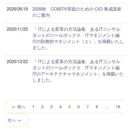
2026/06/19
2026秋 COBIT®実践のための CIO 養成講座
のご案内
2020/11/25
「 ITによる変革の方法論集 あるITコンサル
タントのツールボックス ITマネジメント編
ITの財務的マネジメント（１）」を掲載いたし
ました。
2020/12/22
「 ITによる変革の方法論集 あるITコンサル
タントのツールボックス ITマネジメント編
ITのアーキテクチャマネジメント」を掲載いた
しました。
（こ
← 前へ
1
2
3
4
5
6
7
8
…
18
の
ペ
次へ →
ー
ジ）