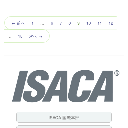
（こ
← 前へ
1
…
6
7
8
9
10
11
12
の
ペ
…
18
次へ →
ー
ジ）
ISACA 国際本部