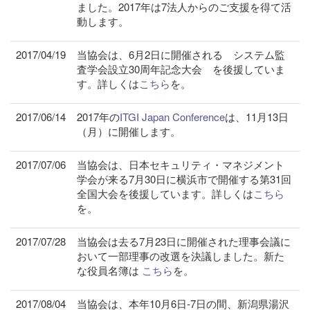
ました。2017年は7法人からのご支援を得て活
動します。
2017/04/19
当協会は、6月2日に開催される システム監
査学会設立30周年記念大会 を後援していま
す。詳しくは
こちら
を。
2017/06/14
2017年の
ITGI Japan Conference
は、11月13日
（月）に開催します。
2017/07/06
当協会は、日本セキュリティ・マネジメント
学会が来る7月30日に横浜市で開催する第31回
全国大会を後援しています。詳しくは
こちら
を。
2017/07/28
当協会は去る7月23日に開催された理事会議に
おいて一部理事の改選を決議しました。新た
な役員名簿は
こちら
を。
2017/08/04
当協会は、本年10月6日-7日の間、新潟県湯沢