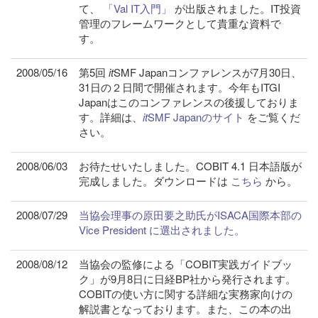
て、
「Val IT入門」
が出版されました。IT投資
管理のフレームワークとして貴重な資料で
す。
2008/05/16
第5回
it
SMF Japanコンファレンスが7月30日、
31日の２日間で開催されます。今年もITGI
Japanはこのコンファレンスの後援しておりま
す。詳細は、
it
SMF Japanのサイト
をご覧くだ
さい。
2008/06/03
お待たせいたしました。COBIT 4.1 日本語版が
完成しました。ダウンロードは
こちら
から。
2008/07/29
当協会理事の原田要之助氏がISACA国際本部の
Vice President に選出されました。
2008/08/12
当協会の監修による「COBIT実践ガイドブッ
ク」が9月8日に日経BP社から発行されます。
COBITの使い方に関する詳細な実務家向けの
解説書となっております。また、この本の出