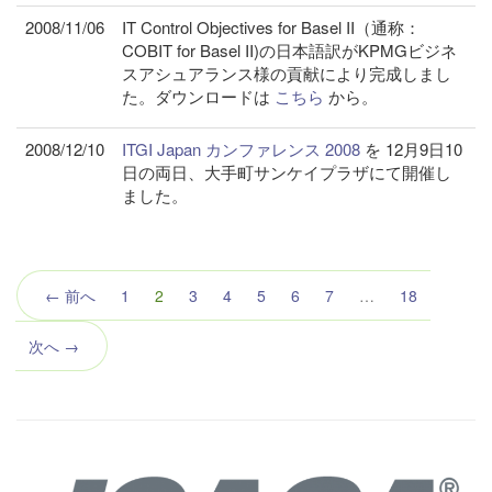
2008/11/06
IT Control Objectives for Basel II（通称：
COBIT for Basel II)の日本語訳がKPMGビジネ
スアシュアランス様の貢献により完成しまし
た。ダウンロードは
こちら
から。
2008/12/10
ITGI Japan カンファレンス 2008
を 12月9日10
日の両日、大手町サンケイプラザにて開催し
ました。
（こ
← 前へ
1
2
3
4
5
6
7
…
18
の
ペ
次へ →
ー
ジ）