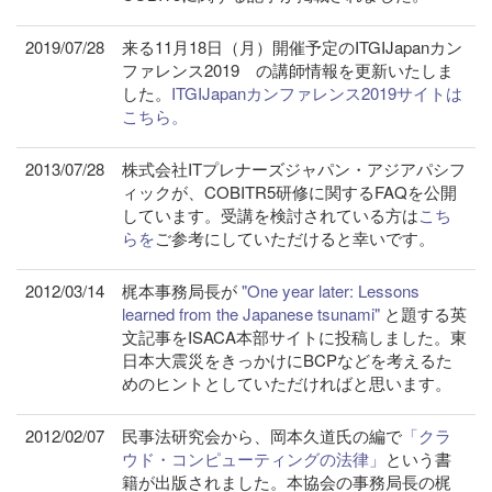
2019/07/28
来る11月18日（月）開催予定のITGIJapanカン
ファレンス2019 の講師情報を更新いたしま
した。
ITGIJapanカンファレンス2019サイトは
こちら。
2013/07/28
株式会社ITプレナーズジャパン・アジアパシフ
ィックが、COBITR5研修に関するFAQを公開
しています。受講を検討されている方は
こち
らを
ご参考にしていただけると幸いです。
2012/03/14
梶本事務局長が
"One year later: Lessons
learned from the Japanese tsunami"
と題する英
文記事をISACA本部サイトに投稿しました。東
日本大震災をきっかけにBCPなどを考えるた
めのヒントとしていただければと思います。
2012/02/07
民事法研究会から、岡本久道氏の編で
「クラ
ウド・コンピューティングの法律」
という書
籍が出版されました。本協会の事務局長の梶