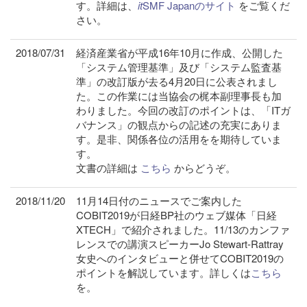
す。詳細は、
it
SMF Japanのサイト
をご覧くだ
さい。
2018/07/31
経済産業省が平成16年10月に作成、公開した
「システム管理基準」及び「システム監査基
準」の改訂版が去る4月20日に公表されまし
た。この作業には当協会の梶本副理事長も加
わりました。今回の改訂のポイントは、「ITガ
バナンス」の観点からの記述の充実にありま
す。是非、関係各位の活用をを期待していま
す。
文書の詳細は
こちら
からどうぞ。
2018/11/20
11月14日付のニュースでご案内した
COBIT2019が日経BP社のウェブ媒体「日経
XTECH」で紹介されました。11/13のカンファ
レンスでの講演スピーカーJo Stewart-Rattray
女史へのインタビューと併せてCOBIT2019の
ポイントを解説しています。詳しくは
こちら
を。