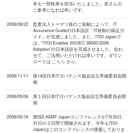
本も一部執筆を担当いたしました。皆さんの
ご参考になれば幸いです。
2009/06/22
監査法人トーマツ様のご貢献によって、IT
Assurance Guideの日本語訳「IT統制の保証ガ
イド」が完成しました。また、ITGI Japanで
は、"ITGI Enables IS0/IEC 38500:2008
Adoption"の日本語訳を完成させました。合わ
せて、ご活用いただければ幸いです。ダウン
ロードは
こちら
から。
2006/11/11
第14回日本ITガバナンス協会設立準備委員会開
催
2006/05/06
第１回日本ITガバナンス協会設立準備委員会開
催
2008/05/16
第5回
it
SMF Japanコンファレンスが7月30日、
31日の２日間で開催されます。今年もITGI
Japanはこのコンファレンスの後援しておりま