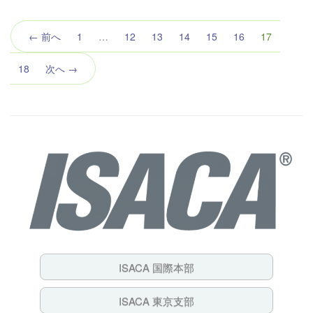
（こ
← 前へ
1
…
12
13
14
15
16
17
の
ペ
18
次へ →
ー
ジ）
ISACA 国際本部
ISACA 東京支部