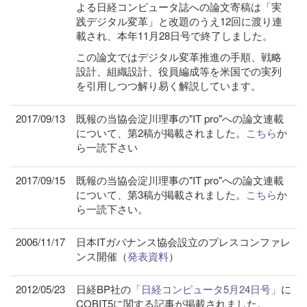
よる日経コンピュータ誌への論文寄稿は「実
践デジタル変革」と改題のうえ12回に渡り連
載され、本年11月28日号で終了しました。
この論文ではデジタル変革推進の手順、戦略
設計、組織設計、役員編成等を米国での実列
を引用しつつ解り易く解説しています。
2017/09/13
既報の当協会淀川理事の"IT pro"への論文連載
について、第2稿が掲載されました。
こちら
か
ら一読下さい
2017/09/15
既報の当協会淀川理事の"IT pro"への論文連載
について、第3稿が掲載されました。
こちら
か
ら一読下さい。
2006/11/17
日本ITガバナンス協会設立のプレスコンファレ
ンス開催（
発表資料
）
2012/05/23
日経BP社の
「日経コンピュータ5月24日号」
に
COBIT5に関する記事が掲載されました。