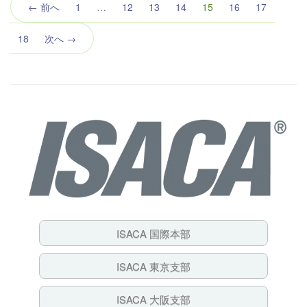
（こ
← 前へ
1
…
12
13
14
15
16
17
の
ペ
18
次へ →
ー
ジ）
ISACA 国際本部
ISACA 東京支部
ISACA 大阪支部