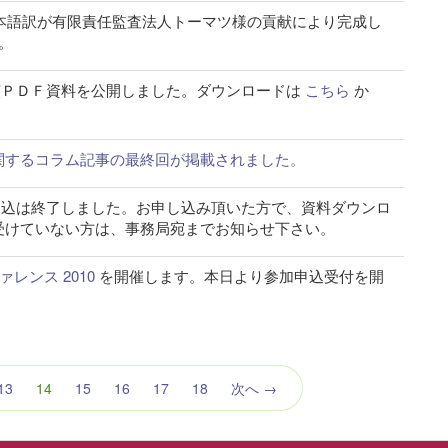
ontrols の日本語訳が有限責任監査法人トーマツ様の貢献により完成し
。
010 講演ＰＤＦ資料を公開しました。ダウンロードは
こちら
か
 ITに関するコラム記事の最終回が掲載されました。
010 の申込は終了しました。お申し込み頂いた方で、資料ダウンロ
受けていない方は、事務局宛までお知らせ下さい。
ンファレンス 2010
を開催します。本日より参加申込受付を開
（こ
13
14
15
16
17
18
次へ →
の
ペ
ー