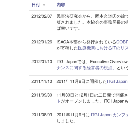
日付
内容
2012/02/07
民事法研究会から、岡本久道氏の編
版されました。本協会の事務局長の
ば幸いです。
2012/01/26
ISACA本部から発行されている
COBI
が寄稿した
医療機関におけるITのリ
2012/01/10
ITGI Japanでは、Executive Overvie
ナンスに関する経営者の視点」
とい
2011/11/10
2011年11月9日に開催した
ITGI Ja
2011/09/30
11月30日と12月1日の二日間で開催
ト
がオープンしました。ITGI Jap
2011/08/03
2011年11月9日に
ITGI Japan カン
しました。