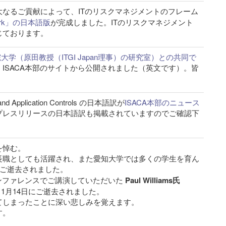
大なるご貢献によって、ITのリスクマネジメントのフレーム
ework」の日本語版
が完成しました。ITのリスクマネジメント
じております。
学院大学（原田教授（ITGI Japan理事）の研究室）との共同で
、ISACA本部のサイトから公開されました（英文です）。皆
plication Controls の日本語訳が
ISACA本部のニュース
プレスリリースの日本語訳も掲載されていますのでご確認下
を悼む。
長職としても活躍され、また愛知大学では多くの学生を育ん
にご逝去されました。
年のカンファレンスでご講演していただいた
Paul Williams氏
長）も1月14日にご逝去されました。
てしまったことに深い悲しみを覚えます。
す。