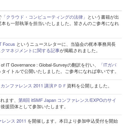
で
「クラウド・コンピューティングの法律」
という書籍が出
梶本も一部執筆を担当いたしました。皆さんのご参考になれ
T Focus
というニュースレターに、当協会の梶本事務局長
スクマネジメントに関する記事
が掲載されました。
w of IT Governance : Global-Surveyの翻訳を行い、
「ITガバ
うタイトルで公開いたしました。ご参考になれば幸いです。
pan カンファレンス 2011 講演ＰＤＦ
資料を公開しました。
されます、
第8回 itSMF Japan コンファレンス/EXPOのサイ
anも後援団体として参加いたします。
ファレンス 2011
を開催します。本日より参加申込受付を開始