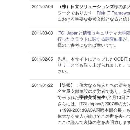
2011/07/06
（株）日立ソリューションズ
様の多
ワークであります
「Risk IT Fram
における重要な参考文献となると信
2011/03/03
ITGI Japanと情報セキュリティ大
行ったクラウドに関する調査結果
が
様のご参考になれば幸いです。
2011/02/05
先月、本サイトにアップしたCOBIT and Ap
リリース
でも取り上げられました。
さい。
2011/01/22
【訃報】：偉大なる先人たちの逝去
名古屋支部創設の功労者であり、会
で来られた
宇佐美博先生
が1月10日
さらには、ITGI Japanの2007
（1999-2001:ISACA国際本部会
偉大なる先人が続けてこの世を去っ
ここに謹んで哀悼の意を表明致しま