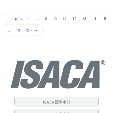
（こ
← 前へ
1
…
9
10
11
12
13
14
15
の
ペ
…
18
次へ →
ー
ジ）
ISACA 国際本部