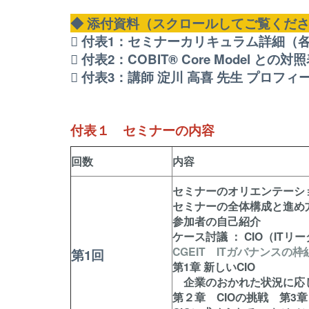
◆ 添付資料（スクロールしてご覧くだ
 付表1：セミナーカリキュラム詳細（
 付表2：COBIT® Core Model との対
 付表3：講師 淀川 高喜 先生 プロフィ
付表１ セミナーの内容
回数
内容
セミナーのオリエンテーシ
セミナーの全体構成と進め
参加者の自己紹介
ケース討議 ： CIO（ITリ
CGEIT ITガバナンス
第1回
第1章 新しいCIO
企業のおかれた状況に応じ
第２章 CIOの挑戦 第3章