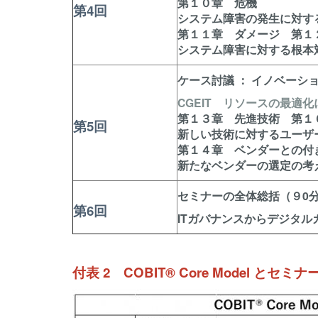
第１０章 危機
第4回
システム障害の発生に対す
第１１章 ダメージ 第１
システム障害に対する根本
ケース討議 ： イノベーシ
CGEIT リソースの最適化
第１３章 先進技術 第１
第5回
新しい技術に対するユーザ
第１４章 ベンダーとの付
新たなベンダーの選定の考
セミナーの全体総括（９0
第6回
ITガバナンスからデジタル
付表 2 COBIT® Core Model と