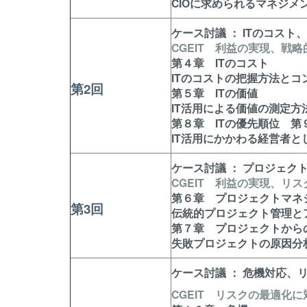
CIOに求められるマネジメ
ケース討議 ： ITのコスト
CGEIT 利益の実現、戦
第４章 ITのコスト
ITのコストの把握方法とコ
第2回
第５章 ITの価値
IT活用による価値の測定方
第８章 ITの優先順位 第
IT活用にかかわる経営者
ケース討議 ： プロジェク
CGEIT 利益の実現、リ
第６章 プロジェクトマネ
第3回
伝統的プロジェクト管理と
第７章 プロジェクトから
失敗プロジェクトの原因分
ケース討議 ： 危機対応、
CGEIT リスクの最適化に