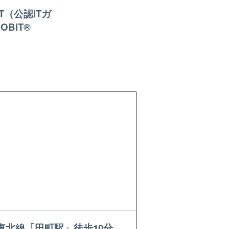
T（公認ITガ
BIT®
東北線「田町駅」徒歩10分