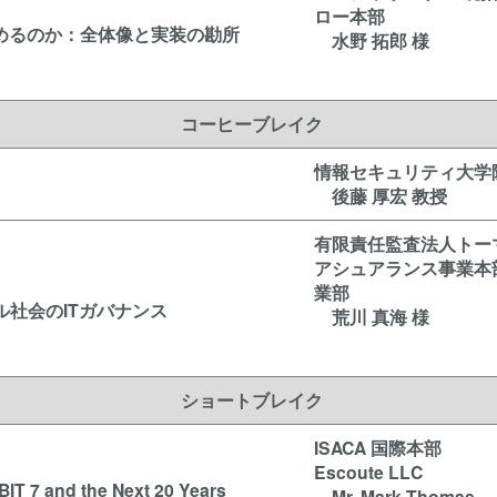
ロー本部
始めるのか：全体像と実装の勘所
水野 拓郎 様
コーヒーブレイク
情報セキュリティ大学
後藤 厚宏 教授
有限責任監査法人トー
アシュアランス事業本
業部
社会のITガバナンス
荒川 真海 様
ショートブレイク
ISACA 国際本部
Escoute LLC
IT 7 and the Next 20 Years
Mr. Mark Thomas