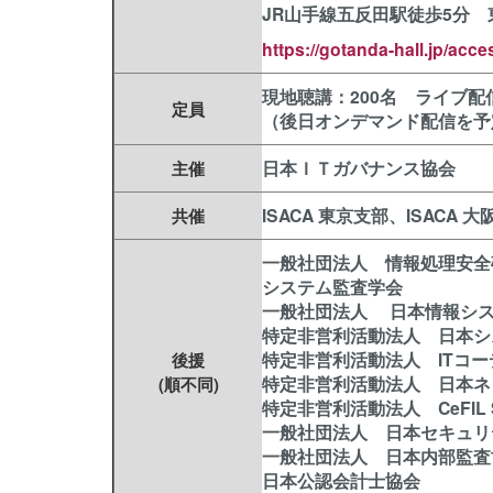
JR山手線五反田駅徒歩5分 
https://gotanda-hall.jp/
acce
現地聴講：200名 ライブ配信
定員
（後日オンデマンド配信を予
日本ＩＴガバナンス協会
主催
ISACA 東京支部、ISACA 
共催
一般社団法人 情報処理安全
システム監査学会
一般社団法人 日本情報シ
特定非営利活動法人 日本シ
特定非営利活動法人 ITコ
後援
特定非営利活動法人 日本ネ
(順不同)
特定非営利活動法人 CeFIL S
一般社団法人 日本セキュリ
一般社団法人 日本内部監査
日本公認会計士協会