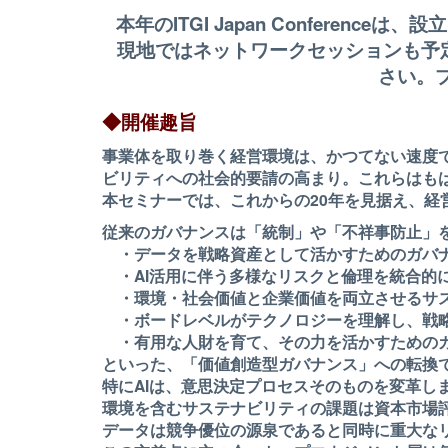
本年のITGI Japan Conferenc
現地ではネットワークセッションも予
さ
い。
◆開催趣旨
事業体を取り巻く経営環境は、かつてない速度
ビリティへの社会的要請の高まり。これらはも
本セミナーでは、これからの20年を見据え、経
従来のガバナンスは「統制」や「不祥事防止」
・データを戦略資産として活かすためのガバ
・AI活用に伴う多様なリスクと倫理を統合的
・環境・社会価値と企業価値を両立させるサ
・ボードレベルがテクノロジーを理解し、戦略
・有用な人財を育て、その力を活かすための
といった、「価値創造型ガバナンス」への転換
特にAIは、意思決定プロセスそのものを変革し
環境を含むサステナビリティの課題は資本市場
データは競争優位の源泉であると同時に重大な