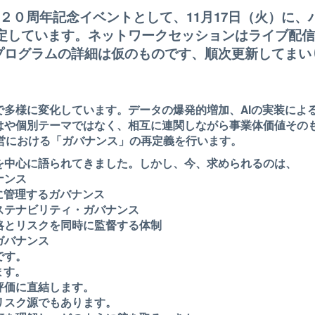
eは、設立２０周年記念イベントとして、11
月17日（火）に
定しています。ネットワーク
セッションはライブ配信
プログラムの詳細は仮のものです、順次更新してまい
で多様に変化しています。データの爆発的増加、AIの実装によ
はや個別テーマではなく、相互に連関しながら事業体価値その
営における「ガバナンス」の再定義を行います。
を中心に語られてきました。しかし、今、求められるのは、
ナンス
に管理するガバナンス
ステナビリティ・ガバナンス
とリスクを同時に監督する体制
ガバナンス
です。
ます。
評価に直結します。
リスク源でもあります。