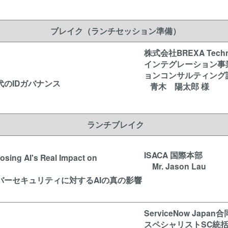
ブレイク（ランチセッション準備）
株式会社BREXA Tech
インテグレーション事
ョンコンサルティング
代のIDガバナンス
青木 陽太郎 様
ランチブレイク
ISACA 国際本部
posing AI's Real Impact on
Mr. Jason Lau
バーセキュリティに対するAIの真の影響
ServiceNow Japan
スペシャリストSC統