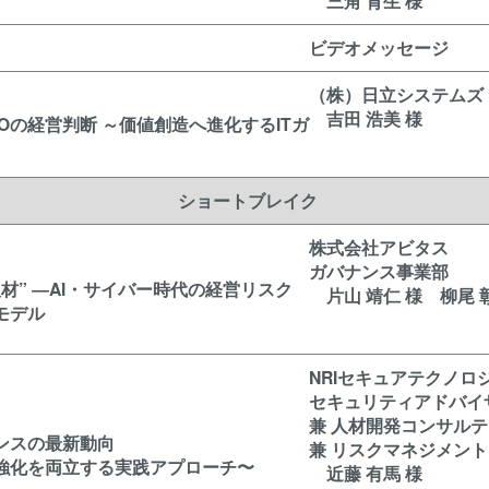
三角 育生 様
ビデオメッセージ
（株）日立システムズ
吉田 浩美 様
ISOの経営判断 ～価値創造へ進化するITガ
ショートブレイク
株式会社アビタス
ガバナンス事業部
材” ―AI・サイバー時代の経営リスク
片山 靖仁 様 柳尾 
モデル
NRIセキュアテクノロ
セキュリティアドバイ
兼 人材開発コンサル
ンスの最新動向
兼 リスクマネジメン
強化を両立する実践アプローチ〜
近藤 有馬 様