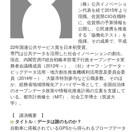
（株）公共イノベーショ
ン代表を経て2015年より
現職。佐賀県CIO在職時
に、佐賀県の予算情報を
公開し、公民連携を推進
する「協働化テスト」を
指揮。その成果で、平成
22年国連公共サービス賞を日本初受賞。
専門は公共データを活用した社会イノベーションの創出。
現在、内閣官房IT総合戦略本部電子行政オープンデータ実
務者会議構成員（2012年～）、（社）オーフ・ンデータ・
ビッグデータ活用・地方創生推進機構利活用普及委員会委
員（2014年～）、大阪市特別参与など公職多数。 そのほ
か、総務省地域情報化アドバイザー等として、全国自治体
のオープンデータ政策や情報化推進計画の立案を支援して
いる。都市計画修士（MIT）、社会工学博士（筑波大
学）。
【 講演概要 】
タイトル：データは誰のものか？
自動車に搭載されているGPSから得られるプローブデータ