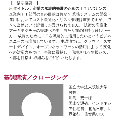
【 講演概要 】
タイトル：企業の永続的発展のためのＩＴガバナンス
企業内ＩＴ部門の真の目的は何か？ 業務システムの開発・
運用においてコスト最適化・リスク管理は重要ですが、 で
きて当然という評価しか受けられません。 技術の高度化、
アーキテクチャの複雑化の中、当たり前の維持も難しい一
方、 成長のためにＩＴを戦略的に活用したいというビジネ
スニーズも増加しています。 本講演では、クラウド、スマ
ートデバイス、オープンネットワークの活用によって 変化
への対応力をつけ、事業に貢献し、信頼される情報システ
ム部を目指す 取組みをご紹介いたします。
基調講演／クロージング
国立大学法人筑波大学
教授
川島 宏一様
国土交通省、インドネシ
ア住宅省、北九州市、世
界銀行、佐賀県CIO、