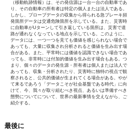
（移動軌跡情報）は、その発信源は一台一台の自動車であ
り、その自動車の所有者は特定の個人または法人である。
しかし、プローブデータの収集から得られる急ブレーキ頻
発箇所データは交通危険箇所を示している。また、災害時
に自動車がUターンして引き返している箇所は、災害で道
路が通れなくなっている地点を示している。このように、
データには、一つ一つを見ても価値を感じられない場合で
あっても、大量に収集され分析されると価値を生み出す場
合がある。また、平常時には価値を認識できない場合であ
っても、非常時には付加的価値を生み出す場合もある。つ
まり、個々のデータの発生源・所有者は個人または法人で
あっても、収集・分析されたり、災害時に独特の視点で観
察されると、公共的価値が生まれてくる場合がある。やが
て来るであろう「データこそが社会基盤である時代」に向
けて、今、我々が取り組むべき視点、あるいは準備すべき
態勢についてについて、世界の最新事情を交えながら、ご
紹介する。
最後に