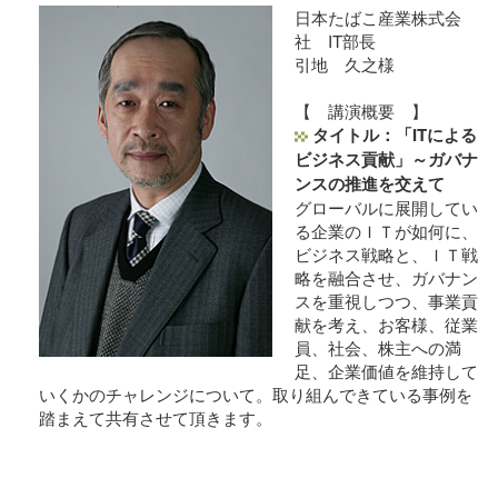
日本たばこ産業株式会
社 IT部長
引地 久之様
【 講演概要 】
タイトル：「ITによる
ビジネス貢献」～ガバナ
ンスの推進を交えて
グローバルに展開してい
る企業のＩＴが如何に、
ビジネス戦略と、ＩＴ戦
略を融合させ、ガバナン
スを重視しつつ、事業貢
献を考え、お客様、従業
員、社会、株主への満
足、企業価値を維持して
いくかのチャレンジについて。取り組んできている事例を
踏まえて共有させて頂きます。