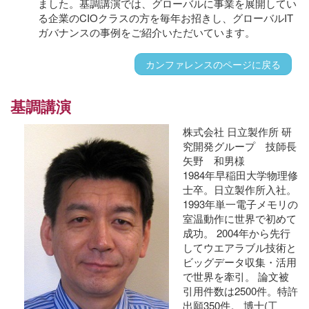
ました。基調講演では、グローバルに事業を展開してい
る企業のCIOクラスの方を毎年お招きし、グローバルIT
ガバナンスの事例をご紹介いただいています。
カンファレンスのページに戻る
基調講演
株式会社 日立製作所 研
究開発グループ 技師長
矢野 和男様
1984年早稲田大学物理修
士卒。日立製作所入社。
1993年単一電子メモリの
室温動作に世界で初めて
成功。 2004年から先行
してウエアラブル技術と
ビッグデータ収集・活用
で世界を牽引。 論文被
引用件数は2500件。特許
出願350件。 博士(工