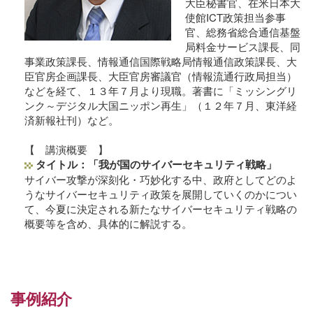
大臣秘書官、在米日本大
使館ICT政策担当参事
官、総務省総合通信基盤
局料金サービス課長、同
事業政策課長、情報通信国際戦略局情報通信政策課長、大
臣官房企画課長、大臣官房審議官（情報流通行政局担当）
などを経て、１３年７月より現職。著書に「ミッシングリ
ンク～デジタル大国ニッポン再生」（１２年７月、東洋経
済新報社刊）など。
【 講演概要 】
タイトル：「我が国のサイバーセキュリティ戦略」
サイバー攻撃が深刻化・巧妙化する中、政府としてどのよ
うなサイバーセキュリティ政策を展開していくのかについ
て、今夏に決定される新たなサイバーセキュリティ戦略の
概要等を含め、具体的に解説する。
事例紹介