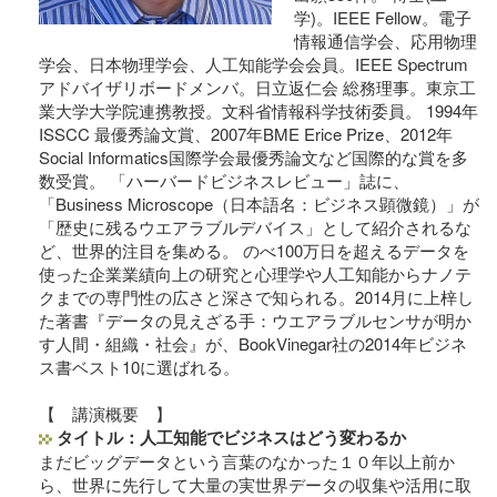
学)。IEEE Fellow。電子
情報通信学会、応用物理
学会、日本物理学会、人工知能学会会員。IEEE Spectrum
アドバイザリボードメンバ。日立返仁会 総務理事。東京工
業大学大学院連携教授。文科省情報科学技術委員。 1994年
ISSCC 最優秀論文賞、2007年BME Erice Prize、2012年
Social Informatics国際学会最優秀論文など国際的な賞を多
数受賞。 「ハーバードビジネスレビュー」誌に、
「Business Microscope（日本語名：ビジネス顕微鏡）」が
「歴史に残るウエアラブルデバイス」として紹介されるな
ど、世界的注目を集める。 のべ100万日を超えるデータを
使った企業業績向上の研究と心理学や人工知能からナノテ
クまでの専門性の広さと深さで知られる。2014月に上梓し
た著書『データの見えざる手：ウエアラブルセンサが明か
す人間・組織・社会』が、BookVinegar社の2014年ビジネ
ス書ベスト10に選ばれる。
【 講演概要 】
タイトル：人工知能でビジネスはどう変わるか
まだビッグデータという言葉のなかった１０年以上前か
ら、世界に先行して大量の実世界データの収集や活用に取