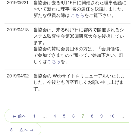
2019/06/21
当協会は去る6月15日に開催された理事会議に
おいて新たに理事1名の選任を決議しました、
新たな役員名簿は
こちら
をご覧下さい。
2019/04/18
当協会は、来る6月7日に都内で開催されるシ
ステム監査学会第33回研究大会を後援してい
ます。
当協会の賛助会員団体の方は、「会員価格」
で参加できますので奮ってご参加下さい。詳
しくは
こちら
を。
2019/04/02
当協会の Webサイトをリニューアルいたしま
した。今後とも何卒宜しくお願い申し上げま
す。
（こ
← 前へ
1
…
4
5
6
7
8
9
10
…
の
ペ
18
次へ →
ー