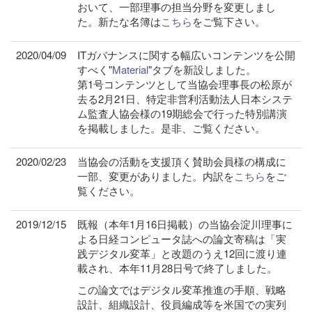
おいて、一部理事の担当分野を変更しまし
た。新たな名簿は
こちら
をご覧下さい。
2020/04/09
ITガバナンスに関する幅広いコンテンツを公開
すべく"
Material
"タブを新設しました。
第1号コンテンツとして当協会理事長の松原が
去る2月21日、特定非営利活動法人日本システ
ム監査人協会様の19期総会で行った特別講演
を掲載しました。是非、ご覧ください。
2020/02/23
当協会の活動を支援頂く賛助会員様の構成に
一部、変更がありました。内訳を
こちら
をご
覧ください。
2019/12/15
既報（本年1月16日掲載）の当協会淀川理事に
よる日経コンピュータ誌への論文寄稿は「実
践デジタル変革」と改題のうえ12回に渡り連
載され、本年11月28日号で終了しました。
この論文ではデジタル変革推進の手順、戦略
設計、組織設計、役員編成等を米国での実列