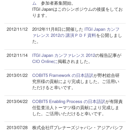
ム
参加者募集開始。
ITGI Japanはこのシンポジウムの後援をしてお
ります。
2012/11/12
2012年11月8日に開催した
ITGI Japan カンフ
ァレンス 2012の 講演ＰＤＦ資料
を公開しまし
た。
2012/11/14
ITGI Japan カンファレンス 2012
の報告記事が
CIO Onlineに
掲載されました。
2013/01/22
COBIT5 Framework の日本語訳
が野村総合研
究所様の貢献により完成しました。ご活用い
ただけると幸いです。
2013/04/22
COBIT5 Enabling Process の日本語訳
が有限責
任監査法人トーマツ様の貢献により完成しま
した。ご活用いただけると幸いです。
2013/07/28
株式会社ITプレナーズジャパン・アジアパシフ