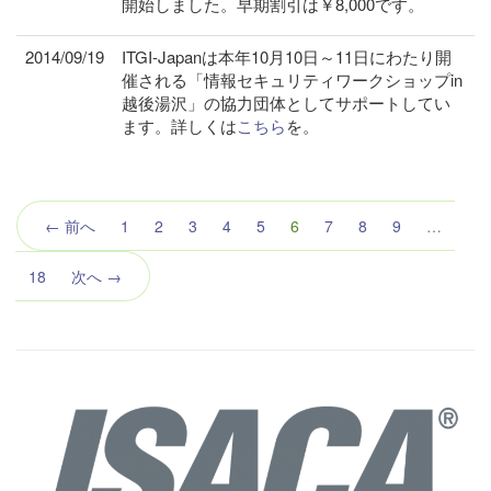
開始しました。早期割引は￥8,000です。
2014/09/19
ITGI-Japanは本年10月10日～11日にわたり開
催される「情報セキュリティワークショップin
越後湯沢」の協力団体としてサポートしてい
ます。詳しくは
こちら
を。
（こ
← 前へ
1
2
3
4
5
6
7
8
9
…
の
ペ
18
次へ →
ー
ジ）