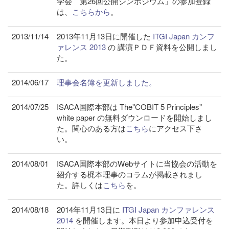
学会 第26回公開シンポジウム」の参加登録
は、
こちらから
。
2013/11/14
2013年11月13日に開催した
ITGI Japan カンフ
ァレンス 2013
の 講演ＰＤＦ資料を公開しまし
た。
2014/06/17
理事会名簿を更新しました。
2014/07/25
ISACA国際本部は The"COBIT 5 Principles"
white paper の無料ダウンロードを開始しまし
た。関心のある方は
こちら
にアクセス下さ
い。
2014/08/01
ISACA国際本部のWebサイトに当協会の活動を
紹介する梶本理事のコラムが掲載されまし
た。詳しくは
こちら
を。
2014/08/18
2014年11月13日に
ITGI Japan カンファレンス
2014
を開催します。本日より参加申込受付を