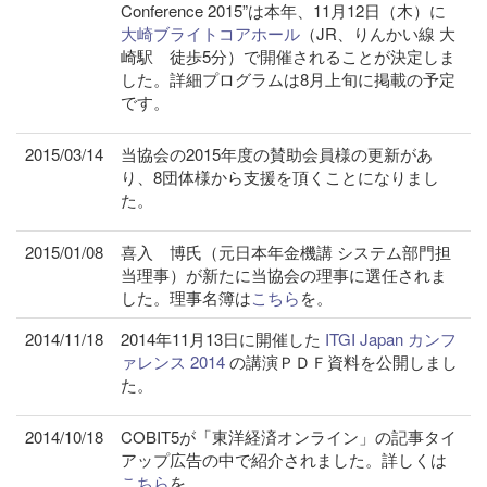
Conference 2015”は本年、11月12日（木）に
大崎ブライトコアホール
（JR、りんかい線 大
崎駅 徒歩5分）で開催されることが決定しま
した。詳細プログラムは8月上旬に掲載の予定
です。
2015/03/14
当協会の2015年度の賛助会員様の更新があ
り、8団体様から支援を頂くことになりまし
た。
2015/01/08
喜入 博氏（元日本年金機講 システム部門担
当理事）が新たに当協会の理事に選任されま
した。理事名簿は
こちら
を。
2014/11/18
2014年11月13日に開催した
ITGI Japan カンフ
ァレンス 2014
の講演ＰＤＦ資料を公開しまし
た。
2014/10/18
COBIT5が「東洋経済オンライン」の記事タイ
アップ広告の中で紹介されました。詳しくは
こちら
を。