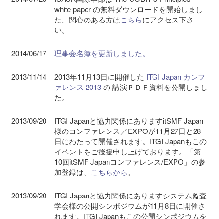
white paper の無料ダウンロードを開始しまし
た。関心のある方は
こちら
にアクセス下さ
い。
2014/06/17
理事会名簿を更新しました。
2013/11/14
2013年11月13日に開催した
ITGI Japan カンフ
ァレンス 2013
の 講演ＰＤＦ資料を公開しまし
た。
2013/09/20
ITGI Japanと協力関係にありますitSMF Japan
様のコンファレンス／EXPOが11月27日と28
日にわたって開催されます。ITGI Japanもこの
イベントをご後援申し上げております。「第
10回itSMF Japanコンファレンス/EXPO」の参
加登録は、
こちらから
。
2013/09/20
ITGI Japanと協力関係にありますシステム監査
学会様の公開シンポジウムが11月8日に開催さ
れます。ITGI Japanもこの公開シンポジウムを