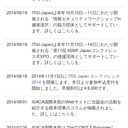
2014/09/19
ITGI-Japanは本年10月10日～11日にわたり開
催される「情報セキュリティワークショップin
越後湯沢」の協力団体としてサポートしてい
ます。詳しくは
こちら
を。
2014/09/19
ITGI-Japanは本年11月13日～14日にわたり開
催される「第11回 itSMF Japanコンファレン
ス/EXPO」の後援団体としてサポートしてい
ます。詳しくは
こちら
を。
2014/08/18
2014年11月13日に
ITGI Japan カンファレンス
2014
を開催します。本日より参加申込受付を
開始しました。早期割引は￥8,000です。
2014/08/01
ISACA国際本部のWebサイトに当協会の活動を
紹介する梶本理事のコラムが掲載されまし
た。詳しくは
こちら
を。
2014/07/25
ISACA国際本部は The"COBIT 5 Principles"