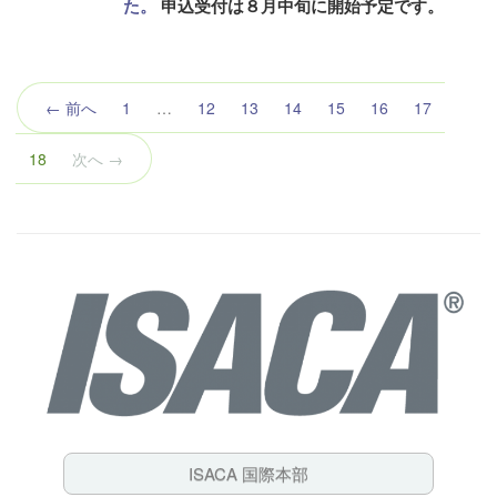
た。
申込受付は８月中旬に開始予定です。
← 前へ
1
…
12
13
14
15
16
17
（こ
18
次へ →
の
ペ
ー
ジ）
ISACA 国際本部