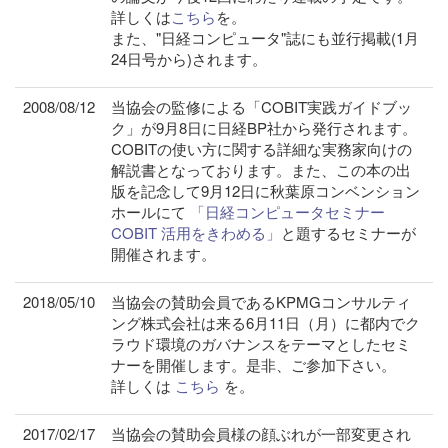
詳しくは
こちら
を。
また、"日経コンピュータ"誌にも並行掲載(1月
24日号から)されます。
2008/08/12
当協会の監修による「COBIT実践ガイドブッ
ク」が9月8日に日経BP社から発行されます。
COBITの使い方に関する詳細な実務家向けの
解説書となっております。また、この本の出
版を記念して9月12日に秋葉原コンベンション
ホールにて
「日経コンピュータセミナー
COBIT 活用をきわめる」
と題するセミナーが
開催されます。
2018/05/10
当協会の賛助会員であるKPMGコンサルティ
ング株式会社は来る6月11日（月）に都内でク
ラウド環境のガバナンスをテーマとしたセミ
ナーを開催します。是非、ご参加下さい。
詳しくは
こちら
を。
2017/02/17
当協会の賛助会員様の顔ぶれが一部変更され