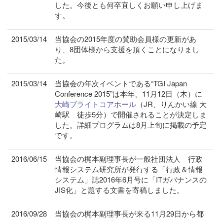
した。今後とも何卒宜しくお願い申し上げま
す。
2015/03/14
当協会の2015年度の賛助会員様の更新があ
り、8団体様から支援を頂くことになりまし
た。
2015/03/14
当協会の年次イベントである“TGI Japan
Conference 2015”は本年、11月12日（木）に
大崎ブライトコアホール
（JR、りんかい線 大
崎駅 徒歩5分）で開催されることが決定しま
した。詳細プログラムは8月上旬に掲載の予定
です。
2016/06/15
当協会の梶本副理事長が一般社団法人 行政
情報システム研究所が発行する「行政＆情報
システム」誌2016年6月号に「ITガバナンスの
JIS化」と題する文書を寄稿しました。
2016/09/28
当協会の梶本副理事長が来る11月29日から都