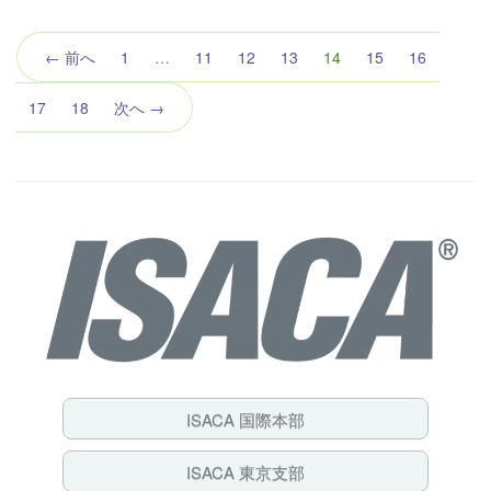
（こ
← 前へ
1
…
11
12
13
14
15
16
の
ペ
17
18
次へ →
ー
ジ）
ISACA 国際本部
ISACA 東京支部