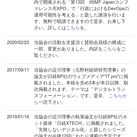
内で開催される「第13回 itSMF Japanコンフ
ァレンス/EXPO」で「行政におけるDevOpsの
適用可能性を考える」と題した講演を行いま
す。無料で聴講できますので是非、お来し下
さい。詳しくは
こちら
を。
2020/02/23
当協会の活動を支援頂く賛助会員様の構成に
一部、変更がありました。内訳を
こちら
をご
覧ください。
2017/09/11
当協会の淀川理事（元野村総研研究理事）の
論文が日経BP社のウェブメディア"IT pro"に掲
載されました。本稿を含め3本が本日以降、順
次掲載されます。テーマは「デジタルトラン
スフォーメーション」です。是非、
こちらか
ら
一読下さい。
2019/01/16
当協会の淀川理事の執筆論文が日経BP社のネ
ット媒体「日経XTECH」に掲載されました。
「失敗しないデジタル化」と題したシリーズ
の論文が今後12回にわたり連載の予定です。