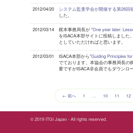
2012/04/20
システム監査学会が開催する第26回
した。
2012/03/14
梶本事務局長が
"One year later: Les
をISACA本部サイトに投稿しまし
としていただければと思います。
2012/03/01
ISACA本部から
"Guiding Principles f
でております。本協会の事務局長の梶
要ですがISACA非会員でもダウン
← 前へ
1
…
10
11
12
© 2019 ITGI Japan - All rights reserved.