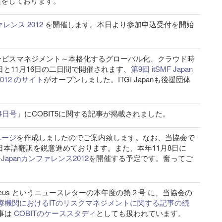
ファレンス 2012
を開催します。本日より参加申込受付を開始
ービスマネジメント～本格化するグローバル化、クラウド時
日と11月16日の二日間で開催されます、
第9回 itSMF Japan
2012 のサイト
がオープンしました。ITGI Japanも後援団体
4日号」
にCOBIT5に関する記事が掲載されました。
ページ
を作成しましたのでご案内致します。なお、当協会で
の日本語翻訳を鋭意進めております。また、本年11月8日に
I-Japanカンファレンス2012
を開催する予定です。奮ってご
 Focus というニュースレターの本年度の第２号 に、当協会の
療機関におけるITのリスクマネジメントに関する記事の続
事は
COBITのケーススタディ
としても扱われています。