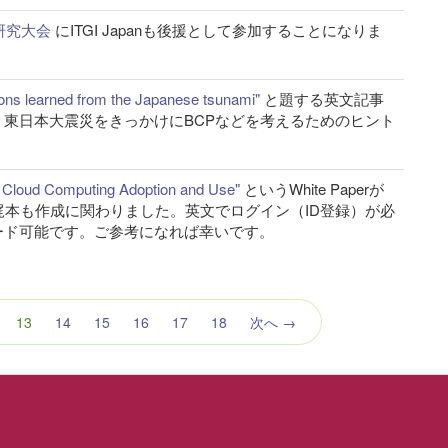
研究大会
にITGI Japanも後援として参加することになりま
sons learned from the Japanese tsunami"
と題する英文記事
た。東日本大震災をきっかけにBCPなどを考えるためのヒント
or Cloud Computing Adoption and Use"
というWhite Paperが
本も作成に関わりました。英文でログイン（ID登録）が必
ロード可能です。ご参考になれば幸いです。
（こ
13
14
15
16
17
18
次へ →
の
ペ
ー
ジ）