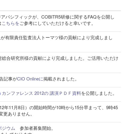
アパシフィックが、COBITR5研修に関するFAQを公開し
は
こちらを
ご参考にしていただけると幸いです。
訳
が有限責任監査法人トーマツ様の貢献により完成しまし
村総合研究所様の貢献により完成しました。ご活用いただけ
告記事が
CIO Onlineに
掲載されました。
apan カンファレンス 2012の 講演ＰＤＦ資料
を公開しました。
012年11月8日）の開始時間が10時から15分早まって、9時45
で変更ありません。
ポジウム
参加者募集開始。
後援をしております。