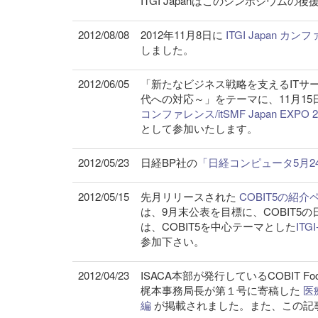
2012/08/08
2012年11月8日に
ITGI Japan カン
しました。
2012/06/05
「新たなビジネス戦略を支えるITサ
代への対応～」をテーマに、11月15
コンファレンス/itSMF Japan EXPO 
として参加いたします。
2012/05/23
日経BP社の
「日経コンピュータ5月2
2012/05/15
先月リリースされた
COBIT5の紹介
は、9月末公表を目標に、COBIT5
は、COBIT5を中心テーマとした
ITG
参加下さい。
2012/04/23
ISACA本部が発行しているCOBIT
梶本事務局長が第１号に寄稿した
医
編
が掲載されました。また、この記